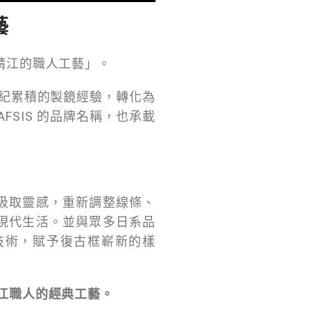
藝
，意指「鯖江的職人工藝」。
半世紀累積的製鏡經驗，轉化為
SIS 的品牌名稱，也承載
汲取靈感，重新調整線條、
現代生活。並與眾多日系品
的技術，賦予復古框嶄新的樣
江職人的經典工藝。