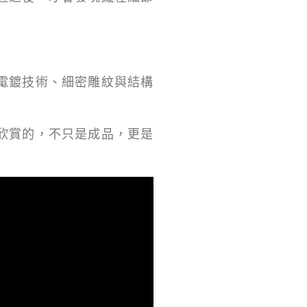
電鍍技術、細密雕紋與結構
欣賞的，不只是成品，更是
。