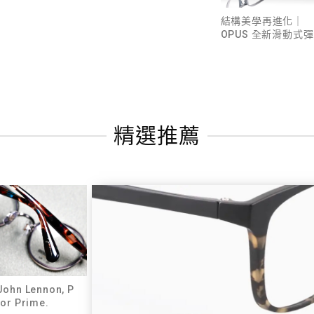
結構美學再進化｜
OPUS 全新滑動式彈
簧機構，成就舒適與
型格並存
精選推薦
John Lennon, P
for Prime.