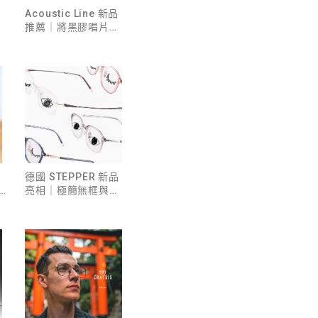
Acoustic Line 新品
推薦｜將黑膠唱片的
歲月韻味，收藏於鏡
框之中
德國 STEPPER 新品
亮相｜極簡無框與多
結
彩 TX5 的機能革新