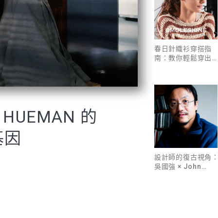
春日針織衫穿搭指
南：教你輕鬆穿出
質與層次
 HUEMAN 的
基因
設計師的復古視角
吳國強 × John
Lennon