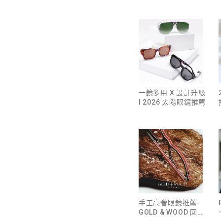
打造零壓感眼鏡配戴
體驗
一鏡多用 X 設計升級
l 2026 太陽眼鏡推薦
手工高奢眼鏡推薦-
GOLD & WOOD 回歸