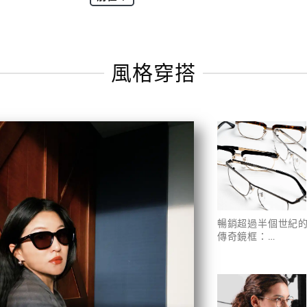
成韓劇級的時尚鏡頭
風格穿搭
暢銷超過半個世紀
傳奇鏡框：
RICHARD ＆
CARLTON