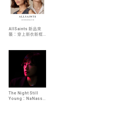
AllSaints 新品來
氣
襲：穿上新衣新框，
挺進 2026 時尚版圖
：
The Night Still
Young：NaNassus
的多重宇宙