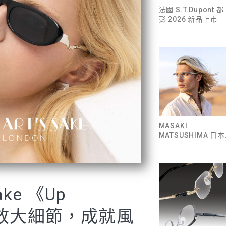
法國 S.T.Dupont 都
彭 2026 新品上市
MASAKI
MATSUSHIMA 日本
眼鏡設計師 3D立體
構~新款發表
Sake 《Up
｜放大細節，成就風