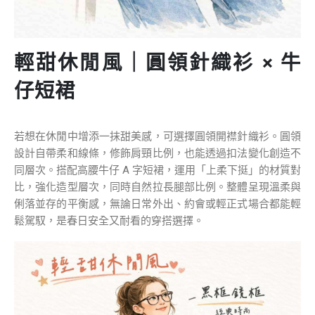
輕甜休閒風
｜
圓領
針織衫
×
牛
仔短裙
若想在休閒中增添一抹甜美感，可選擇圓領開襟針織衫。圓領
設計自帶柔和線條，修飾肩頸比例，也能透過扣法變化創造不
同層次。搭配高腰牛仔 A 字短裙，運用「上柔下挺」的材質對
比，強化造型層次，同時自然拉長腿部比例。整體呈現溫柔與
俐落並存的平衡感，無論日常外出、約會或輕正式場合都能輕
鬆駕馭，是春日安全又耐看的穿搭選擇。