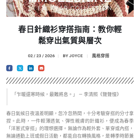
春日針織衫穿搭指南：教你輕
鬆穿出氣質與層次
02 / 23 / 2026
BY
JOYCE
風格穿搭
「乍暖還寒時候，最難將息。」 — 李清照《聲聲慢》
春日氣候日夜溫差明顯，忽冷忽熱間，十分考驗穿搭的分寸拿
捏。此時，一件輕薄透氣、彈性親膚的針織衫，便成為春季
「洋蔥式穿搭」的理想選擇。無論作為輕外套、單穿或內搭，
無論通勤上班或假日活動，都能自在轉換風格，是轉季時節兼