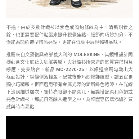
不過，由於多數針織衫以素色或簡約條紋為主，清新耐看之
餘，也更需要配件點綴來提升視覺焦點。細節的巧妙加分，不
僅能為簡約造型增添亮點，更能在低調中展現獨特品味。
推薦來自文藝復興故鄉義大利的
MOLESKINE
，其鏡框設計同
樣蘊含文化底蘊與細膩美感，與針織衫所營造的氣質穿搭相互
呼應，完美貼合。新品
MO-2270-25
，以細邊金屬勾勒出大
框面設計，線條俐落輕盈，配戴後能巧妙修飾臉型，讓五官更
顯小巧精緻。框面選用帶有金屬光澤的漸層綠色烤漆，在光線
下流露細緻層次，獨特亮眼卻不顯突兀，無論搭配柔和色調或
亮色針織衫，都能自然融入造型之中，為整體穿搭增添優雅質
感與時尚亮點。