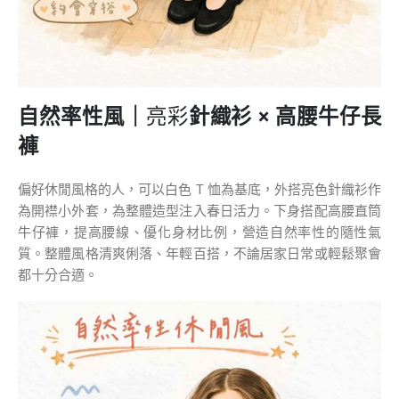
自然率性風
｜
亮彩
針織衫
×
高腰牛仔長
褲
偏好休閒風格的人，可以白色 T 恤為基底，外搭亮色針織衫作
為開襟小外套，為整體造型注入春日活力。下身搭配高腰直筒
牛仔褲，提高腰線、優化身材比例，營造自然率性的隨性氣
質。整體風格清爽俐落、年輕百搭，不論居家日常或輕鬆聚會
都十分合適。