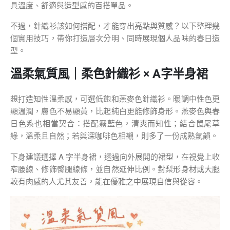
具溫度、舒適與造型感的百搭單品。
不過，針織衫該如何搭配，才能穿出亮點與質感？以下整理幾
個實用技巧，帶你打造層次分明、同時展現個人品味的春日造
型。
溫柔氣質風｜柔色針織衫 × A字半身裙
想打造知性溫柔感，可選低飽和燕麥色針織衫。暖調中性色更
顯溫潤，膚色不易顯黃，比起純白更能修飾身形。燕麥色與春
日色系也相當契合：搭配霧藍色，清爽而知性；結合鼠尾草
綠，溫柔且自然；若與深咖啡色相襯，則多了一份成熟氣韻。
下身建議選擇 A 字半身裙，透過向外展開的裙型，在視覺上收
窄腰線、修飾臀腿線條，並自然延伸比例。對梨形身材或大腿
較有肉感的人尤其友善，能在優雅之中展現自信與從容。