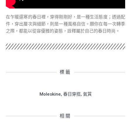
在乍暖還寒的春日裡，穿得剛剛好，是一種生活態度；透過配
件，穿出層次與細節，則是一種風格自信。願你在每一次轉季
之際，都能以從容優雅的姿態，詮釋屬於自己的春日時尚。
標籤
Moleskine
,
春日穿搭
,
氣質
相關