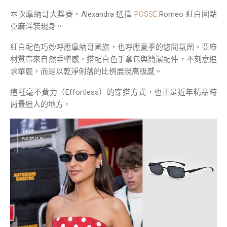
本次摩納哥大獎賽，Alexandra 選擇
POSSE
Romeo 紅白圓點
亞麻洋裝現身。
紅白配色巧妙呼應摩納哥國旗，也呼應夏季的悠閒氛圍。亞麻
材質帶來自然垂墜感，搭配白色手拿包與簡潔配件，不刻意追
求華麗，而是以乾淨俐落的比例展現高級感。
這種毫不費力（Effortless）的穿搭方式，也正是近年精品時
尚最迷人的地方。