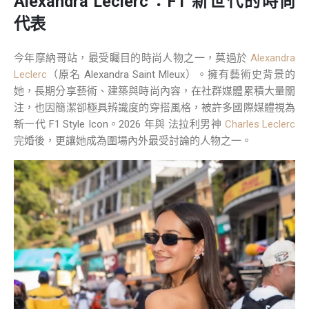
Alexandra Leclerc：F1 新世代的時尚
代表
今年摩納哥站，最受矚目的時尚人物之一，莫過於
Alexandra
Leclerc
（原名 Alexandra Saint Mleux）。擁有藝術史背景的
她，長期分享藝術、建築與時尚內容，在社群媒體累積大量關
注，也因簡潔卻極具辨識度的穿搭風格，被許多國際媒體視為
新一代 F1 Style Icon。2026 年與 法拉利男神
Charles Leclerc
完婚後，更讓她成為圍場內外最受討論的人物之一。