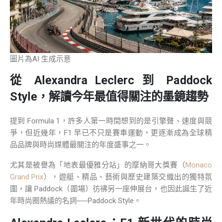
圖片為AI 生成示意
從 Alexandra Leclerc 到 Paddock
Style，解讀今年最值得關注的墨鏡趨勢
提到 Formula 1，許多人第一時間想到的是引擎聲、速度與競
爭，但近幾年，F1 早已不只是賽車運動，更逐漸成為全球精
品品牌與時尚媒體最關注的年度盛事之一。
尤其是被譽為「地表最優雅分站」的摩納哥大獎賽（
Monaco
Grand Prix
），遊艇、精品、藝術與歷史建築交織出的獨特氛
圍，讓 Paddock（圍場）彷彿另一座伸展台，也因此誕生了近
年時尚圈熱議的名詞──Paddock Style。