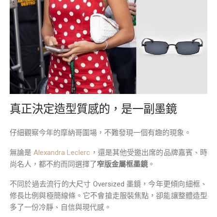
真正決定造型質感的，是一副墨鏡
仔細觀察今年的摩納哥圍場，不難發現一個有趣的現象。
無論是
Alexandra Leclerc
，還是其他受邀出席的品牌嘉賓、時
尚名人，都不約而同選擇了
窄版金屬框墨鏡
。
不同於過去流行的大尺寸 Oversized 墨鏡，今年更傾向細框、
修長比例與極簡線條。它不會搶走服裝焦點，卻能讓整體造型
多了一份冷靜、自信與現代感。