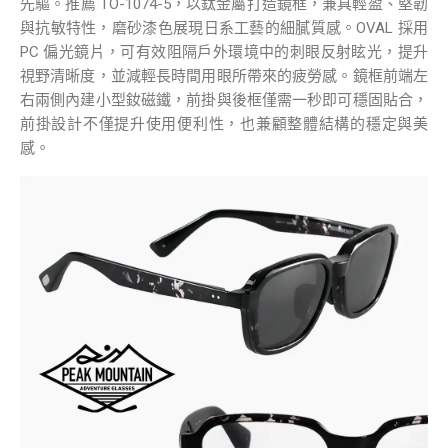
先驅。推薦 TO-1074-5，以鈦金屬打造鏡框，兼具輕盈、堅韌
與抗敏特性，磨砂漆色展現日系工藝的細膩質感。OVAL 採用
PC 偏光鏡片，可有效阻隔戶外環境中的刺眼反射眩光，提升
視野清晰度，並減輕長時間用眼所帶來的疲勞感。鏡框前端左
右兩側內建小型釹磁鐵，前掛與後框僅需一秒即可穩固貼合，
前掛設計不僅提升使用便利性，也兼顧整體結構的穩定與美
感。