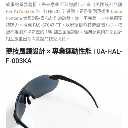
故事的重要轉折，帶來意想不到的變化。來自英國設計品牌
For Art’s Sake
的 《THE CUT》系列，正是受到藝術家
Lucio
Fontana
大膽劃破畫布創作的啟發，從「不完美」之中挖掘獨
特魅力。推薦 FAS-SF047-TT，以玳瑁板料打造溫潤方框，搭
配不規則方塊造型的 18K 鍍金金屬鏡腿。經典配色與前衛設計
相互激盪出令人驚豔的視覺火花。
競技風鏡設計 × 專業運動性能
l UA-HAL-
F-003KA