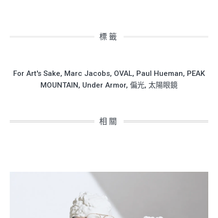
標籤
For Art's Sake
,
Marc Jacobs
,
OVAL
,
Paul Hueman
,
PEAK
MOUNTAIN
,
Under Armor
,
偏光
,
太陽眼鏡
相關