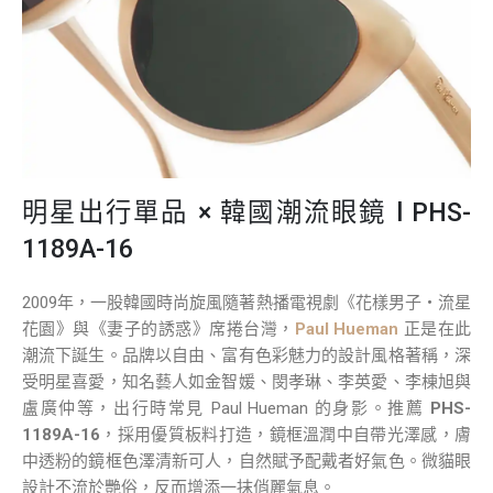
明星出行單品 × 韓國潮流眼鏡 l PHS-
1189A-16
2009年，一股韓國時尚旋風隨著熱播電視劇《花樣男子‧流星
花園》與《妻子的誘惑》席捲台灣，
Paul Hueman
正是在此
潮流下誕生。品牌以自由、富有色彩魅力的設計風格著稱，深
受明星喜愛，知名藝人如金智媛、閔孝琳、李英愛、李棟旭與
盧廣仲等，出行時常見 Paul Hueman 的身影。推薦
PHS-
1189A-16
，採用優質板料打造，鏡框溫潤中自帶光澤感，膚
中透粉的鏡框色澤清新可人，自然賦予配戴者好氣色。微貓眼
設計不流於艷俗，反而增添一抹俏麗氣息。