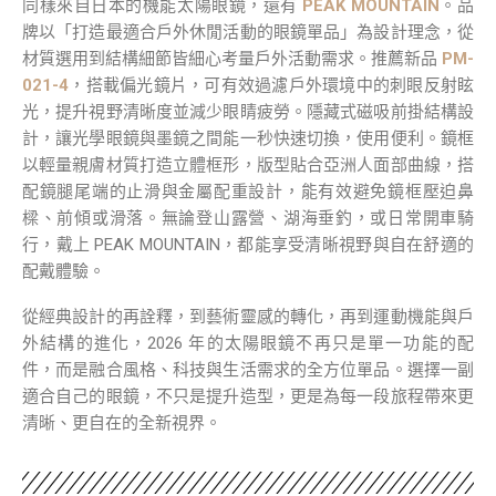
同樣來自日本的機能太陽眼鏡，還有
PEAK MOUNTAIN
。品
牌以「打造最適合戶外休閒活動的眼鏡單品」為設計理念，從
材質選用到結構細節皆細心考量戶外活動需求。推薦新品
PM-
021-4
，搭載偏光鏡片，可有效過濾戶外環境中的刺眼反射眩
光，提升視野清晰度並減少眼睛疲勞。隱藏式磁吸前掛結構設
計，讓光學眼鏡與墨鏡之間能一秒快速切換，使用便利。鏡框
以輕量親膚材質打造立體框形，版型貼合亞洲人面部曲線，搭
配鏡腿尾端的止滑與金屬配重設計，能有效避免鏡框壓迫鼻
樑、前傾或滑落。無論登山露營、湖海垂釣，或日常開車騎
行，戴上 PEAK MOUNTAIN，都能享受清晰視野與自在舒適的
配戴體驗。
從經典設計的再詮釋，到藝術靈感的轉化，再到運動機能與戶
外結構的進化，2026 年的太陽眼鏡不再只是單一功能的配
件，而是融合風格、科技與生活需求的全方位單品。選擇一副
適合自己的眼鏡，不只是提升造型，更是為每一段旅程帶來更
清晰、更自在的全新視界。