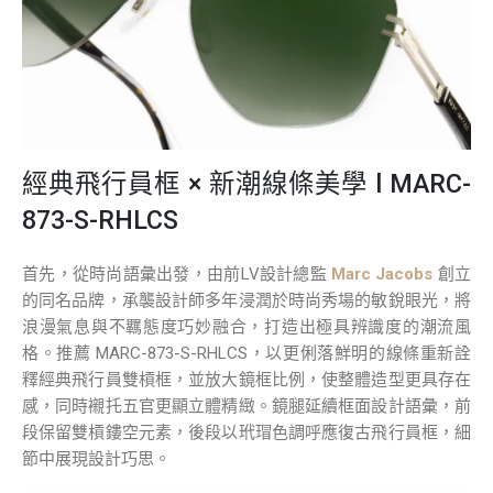
經典飛行員框 × 新潮線條美學 l MARC-
873-S-RHLCS
首先，從時尚語彙出發，由前LV設計總監
Marc Jacobs
創立
的同名品牌，承襲設計師多年浸潤於時尚秀場的敏銳眼光，將
浪漫氣息與不羈態度巧妙融合，打造出極具辨識度的潮流風
格。推薦 MARC-873-S-RHLCS，以更俐落鮮明的線條重新詮
釋經典飛行員雙槓框，並放大鏡框比例，使整體造型更具存在
感，同時襯托五官更顯立體精緻。鏡腿延續框面設計語彙，前
段保留雙槓鏤空元素，後段以玳瑁色調呼應復古飛行員框，細
節中展現設計巧思。