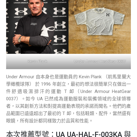
Kevin Plank
Under Armour HeatGear 0037
Under Armour 由本身也是運動員的 Kevin Plank （前馬里蘭大
學橄欖球隊） 於 1996 年創立，最初的想法很簡單只在做出一
件舒適吸濕排汗的運動 T 卹（Under Armour HeatGear
0037）。如今 UA 已然成為運動服裝和裝備領域的全球領導
者，以其創新方法和對提高運動表現的承諾而聞名。他們的產
品範圍已遠遠超出了最初的 T 卹，包括鞋類、配件，當然還有
眼鏡，所有設計都同樣致力於品質和性能。
本次推薦型號：UA UA-HAL-F-003KA 與