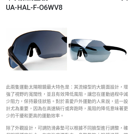
UA-HAL-F-O6WV8
此兩隻運動太陽眼鏡最大特色是：其流線型的大鏡面設計，增
強了視野的寬闊性，並且有效降低風阻，讓您在運動過程中減
少阻力，保持最佳狀態。對於喜愛戶外運動的人來說，這一設
計尤為重要，因為在高速騎行或奔跑時，風阻的降低意味著更
少的干擾和更高的運動效率。
除了外觀設計，可調防滑鼻墊可以根據不同臉型進行調整，確