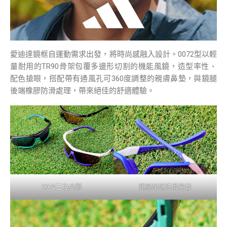
愛迪達鏡框自運動需求出發，將時尚感融入設計。0072型以輕
量耐用的TR90骨架包覆多邊形切割的機能風鏡，造型率性、
配色搶眼，搭配帶有通風孔可360度調整的親膚鼻墊，與鏡腿
後端橡膠防滑處理，帶來絕佳的舒適體驗。
0072三色合影
鏡腿尾端防滑腳套