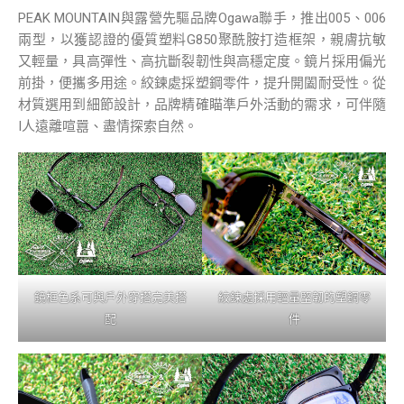
PEAK MOUNTAIN與露營先驅品牌Ogawa聯手，推出005、006
兩型，以獲認證的優質塑料G850聚酰胺打造框架，親膚抗敏
又輕量，具高彈性、高抗斷裂韌性與高穩定度。鏡片採用偏光
前掛，便攜多用途。絞鍊處採塑鋼零件，提升開闔耐受性。從
材質選用到細節設計，品牌精確瞄準戶外活動的需求，可伴隨
I人遠離喧囂、盡情探索自然。
鏡框色系可與戶外穿搭完美搭
絞鍊處採用輕量堅韌的塑鋼零
配
件