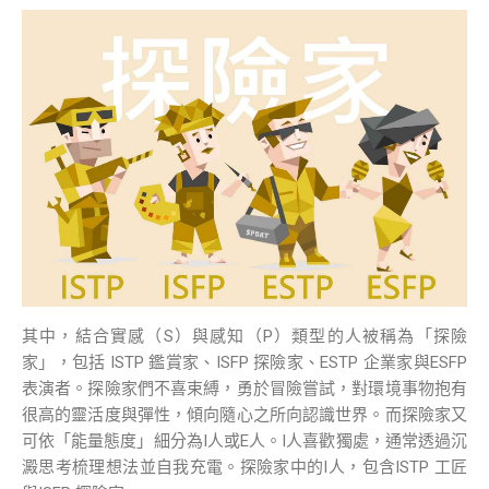
其中，結合實感（S）與感知（P）類型的人被稱為「探險
家」，包括 ISTP 鑑賞家、ISFP 探險家、ESTP 企業家與ESFP
表演者。探險家們不喜束縛，勇於冒險嘗試，對環境事物抱有
很高的靈活度與彈性，傾向隨心之所向認識世界。而探險家又
可依「能量態度」細分為I人或E人。I人喜歡獨處，通常透過沉
澱思考梳理想法並自我充電。探險家中的I人，包含ISTP 工匠