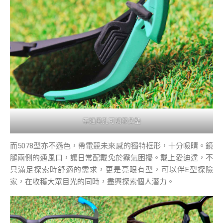
帶通風孔可調節鼻墊
而5078型亦不遜色，帶電競未來感的獨特框形，十分吸睛。鏡
腿兩側的通風口，讓日常配戴免於霧氣困擾。戴上愛迪達，不
只滿足探索時舒適的需求，更是亮眼有型，可以伴E型探險
家，在收穫大眾目光的同時，盡興探索個人潛力。