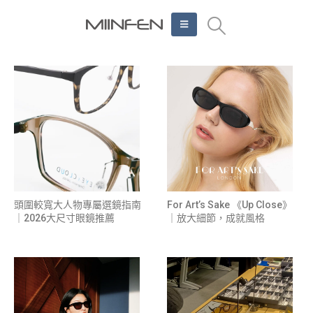
頭圍較寬大人物專屬選鏡指南
For Art’s Sake 《Up Close》
｜2026大尺寸眼鏡推薦
｜放大細節，成就風格