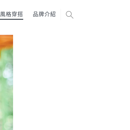
風格穿搭
品牌介紹