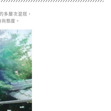
的多層次混搭，
時尚態度。