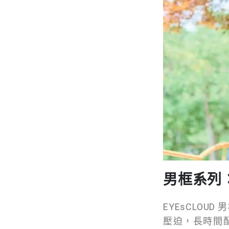
男框系列
EYEsCLO
壓迫，長時間