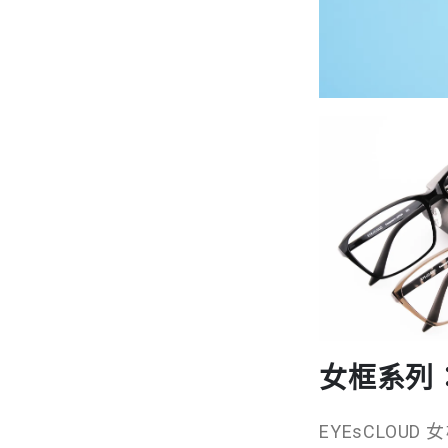
女框系列
EYEsCLO