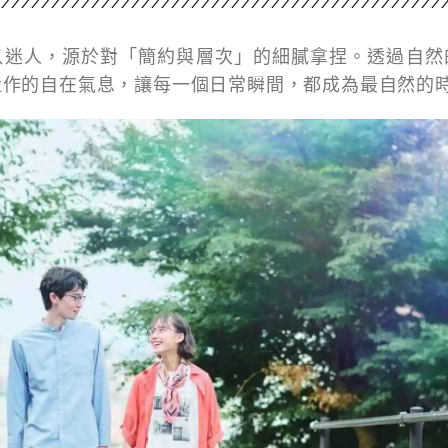
以迷人，源於對「簡約與層次」的細膩拿捏。透過自然
造作的自在氣息，讓每一個日常瞬間，都成為最自然的