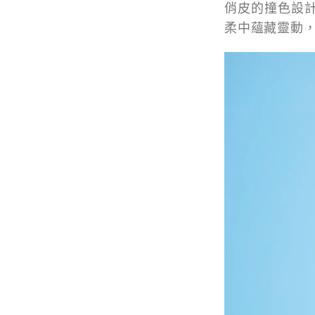
俏皮的撞色設
柔中蘊藏靈動