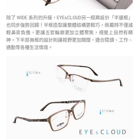
除了 WIDE 系列的升級，EYEsCLOUD另一經典設計「半邊框」
也同步強勢回歸！半框造型讓整體結構更輕巧，佩戴時不僅減
輕鼻梁負擔，更讓五官輪廓更加立體聚焦，視覺上自然有精
神。下半部無框的設計則讓視野更加開闊，適合閱讀、工作、
通勤等各種生活情境。