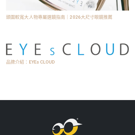
頭圍較寬大人物專屬選鏡指南｜2026大尺寸眼鏡推薦
品牌介紹：EYEs CLOUD