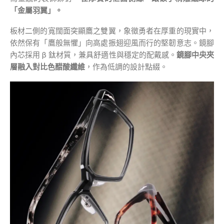
「金屬羽翼」。
板材二側的寬闊面突顯鷹之雙翼，象徵勇者在厚重的現實中，
依然保有「鷹般無懼」向高處振翅迎風而行的堅韌意志。鏡腳
內芯採用 β 鈦材質，兼具舒適性與穩定的配戴感。
鏡腳中央夾
層融入對比色醋酸纖維
，作為低調的設計點綴。