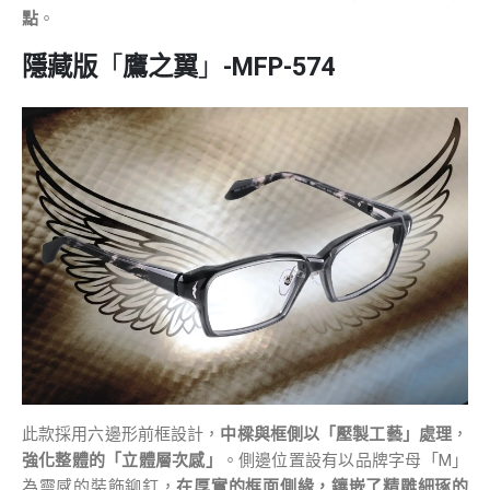
點
。
隱藏版
「
鷹之翼
」
-MFP-574
此款採用六邊形前框設計，
中樑與框側以「壓製工藝」處理
，
強化整體的「立體層次感」
。側邊位置設有以品牌字母「M」
為靈感的裝飾鉚釘，
在厚實的框面側緣，鑲嵌了精雕細琢的