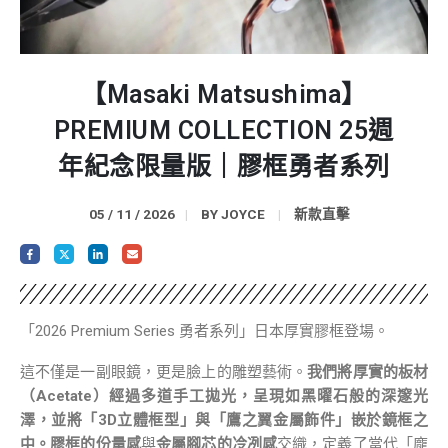
【Masaki Matsushima】
PREMIUM COLLECTION 25週
年紀念限量版​｜膠框勇者系列
05 / 11 / 2026
BY
JOYCE
新款直擊
「2026 Premium Series 勇者系列」日本厚實膠框登場。
這不僅是一副眼鏡，更是臉上的雕塑藝術。
我們將厚實的板材
（Acetate）經過多道手工拋光，呈現如黑曜石般的深邃光
澤，並將「3D立體框型」與「鷹之翼金屬飾件」嵌於鏡框之
中。膠框的份量感
與
金屬腳芯的冷冽感
交織，定義了當代「龐