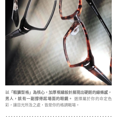
以「粗獷型格」為核心，加厚框緣設計展現出硬朗的線條感，
男人，該有一副撐得起場面的眼鏡。
選擇屬於你的命定色
彩，讓目光所及之處，皆是你的格調戰場。