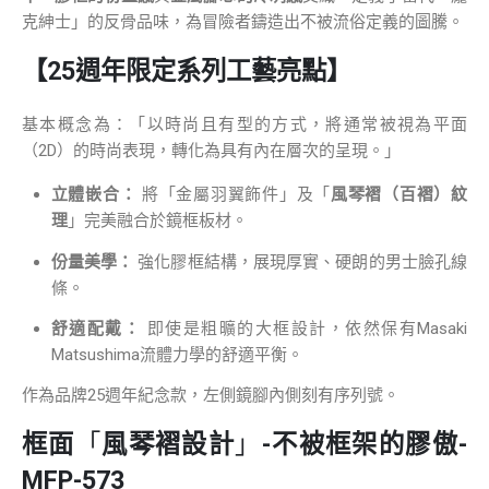
克紳士」的反骨品味，為冒險者鑄造出不被流俗定義的圖騰。
【25週年限定系列工藝亮點】
基本概念為：「以時尚且有型的方式，將通常被視為平面
（2D）的時尚表現，轉化為具有內在層次的呈現。」
立體嵌合：
將「金屬羽翼飾件」及「
風琴褶（百褶）紋
理
」完美融合於鏡框板材。
份量美學：
強化膠框結構，展現厚實、硬朗的男士臉孔線
條。
舒適配戴：
即使是粗曠的大框設計，依然保有Masaki
Matsushima流體力學的舒適平衡。
作為品牌25週年紀念款，左側鏡腳內側刻有序列號。
框面
「
風琴褶設計
」
-不被框架的膠傲-
MFP-573