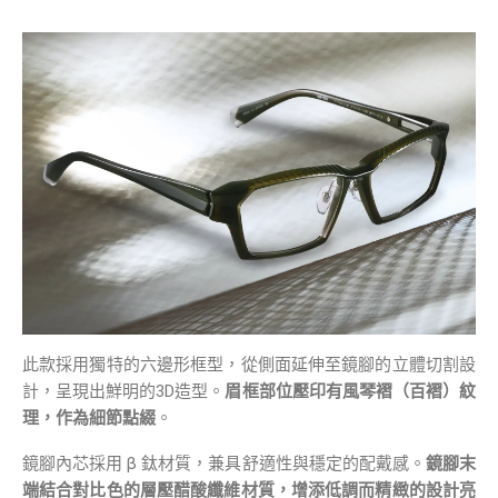
此款採用獨特的六邊形框型，從側面延伸至鏡腳的立體切割設
計，呈現出鮮明的3D造型。
眉框部位壓印有風琴褶（百褶）紋
理，作為細節點綴
。
鏡腳內芯採用 β 鈦材質，兼具舒適性與穩定的配戴感。
鏡腳末
端結合對比色的層壓醋酸纖維材質，增添低調而精緻的設計亮