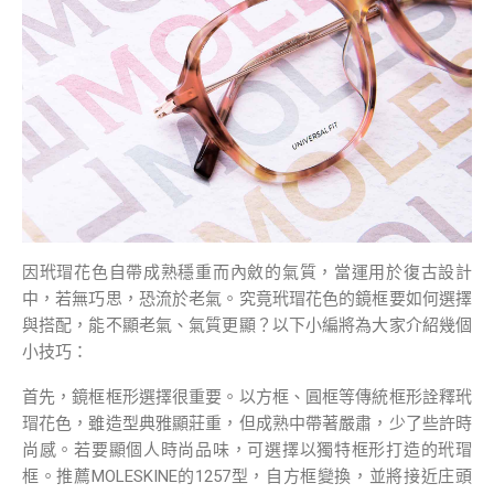
因玳瑁花色自帶成熟穩重而內斂的氣質，當運用於復古設計
中，若無巧思，恐流於老氣。究竟玳瑁花色的鏡框要如何選擇
與搭配，能不顯老氣、氣質更顯？以下小編將為大家介紹幾個
小技巧：
首先，鏡框框形選擇很重要。以方框、圓框等傳統框形詮釋玳
瑁花色，雖造型典雅顯莊重，但成熟中帶著嚴肅，少了些許時
尚感。若要顯個人時尚品味，可選擇以獨特框形打造的玳瑁
框。推薦MOLESKINE的1257型，自方框變換，並將接近庄頭