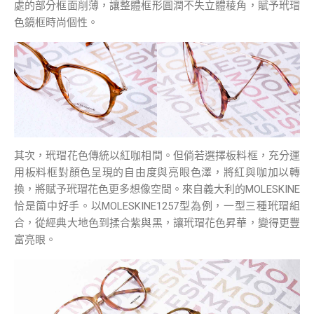
處的部分框面削薄，讓整體框形圓潤不失立體稜角，賦予玳瑁
色鏡框時尚個性。
其次，玳瑁花色傳統以紅咖相間。但倘若選擇板料框，充分運
用板料框對顏色呈現的自由度與亮眼色澤，將紅與咖加以轉
換，將賦予玳瑁花色更多想像空間。來自義大利的MOLESKINE
恰是箇中好手。以MOLESKINE1257型為例，一型三種玳瑁組
合，從經典大地色到揉合紫與黑，讓玳瑁花色昇華，變得更豐
富亮眼。