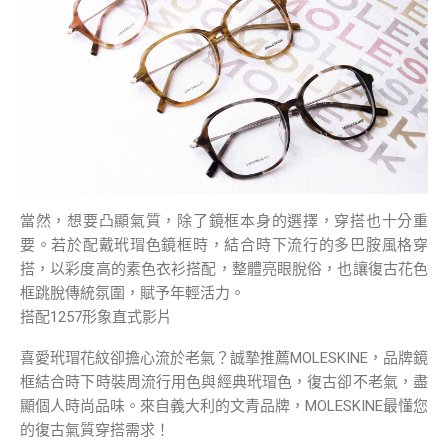
當然，想要凸顯氣質，除了鏡框本身的選擇，穿搭也十分重
要。若於配戴玳瑁色鏡框時，結合時下流行的多巴胺風格穿
搭，以彩度高的素色衣衫搭配，整體亮眼脫俗，也讓復古花色
框跳脫傳統氛圍，賦予年輕活力。
搭配1257形象直式影片
喜愛玳瑁花紋卻擔心流於老氣？誠摯推薦MOLESKINE，品牌鏡
框結合時下時裝周流行用色與經典玳瑁色，復古卻不老氣，盡
顯個人時尚品味。來自義大利的文青品牌，MOLESKINE最懂您
的復古氣質穿搭需求！