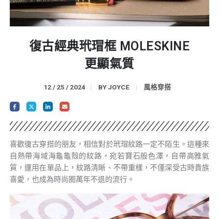
復古經典玳瑁框 MOLESKINE
更顯氣質
12 / 25 / 2024
BY
JOYCE
風格穿搭
喜歡復古穿搭的朋友，相信對於玳瑁紋路一定不陌生。這種來
自熱帶海域海龜龜殼的紋路，宛若寶石般色澤，自帶高雅氣
質，運用在單品上，紋路清晰、不帶重樣，不僅深受古時貴族
喜愛，也成為時尚圈萬年不退的流行。