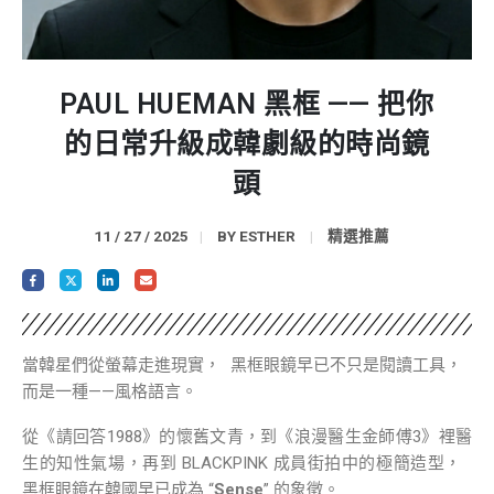
PAUL HUEMAN 黑框 —— 把你
的日常升級成韓劇級的時尚鏡
頭
11 / 27 / 2025
BY
ESTHER
精選推薦
當韓星們從螢幕走進現實， 黑框眼鏡早已不只是閱讀工具，
而是一種——風格語言。
從《請回答1988》的懷舊文青，到《浪漫醫生金師傅3》裡醫
生的知性氣場，再到 BLACKPINK 成員街拍中的極簡造型，
黑框眼鏡在韓國早已成為 “
Sense
” 的象徵。