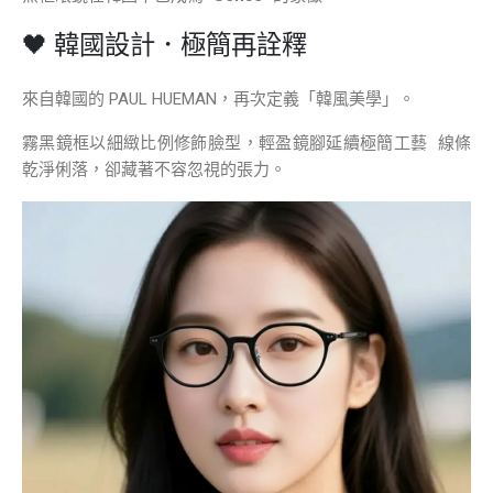
🖤 韓國設計．極簡再詮釋
來自韓國的 PAUL HUEMAN，再次定義「韓風美學」。
霧黑鏡框以細緻比例修飾臉型，輕盈鏡腳延續極簡工藝 線條
乾淨俐落，卻藏著不容忽視的張力。