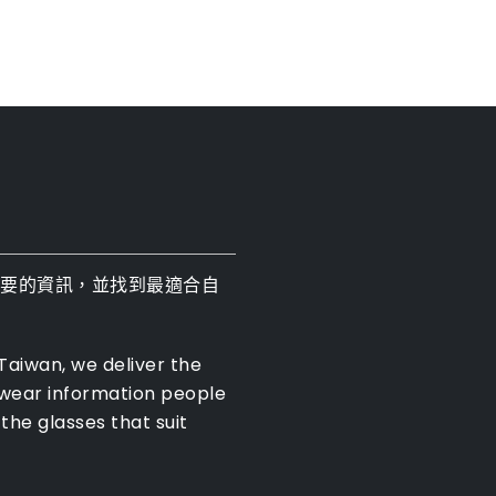
需要的資訊，並找到最適合自
 Taiwan, we deliver the
ewear information people
the glasses that suit