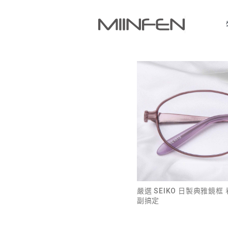
嚴選 SEIKO 日製典雅鏡框
副搞定