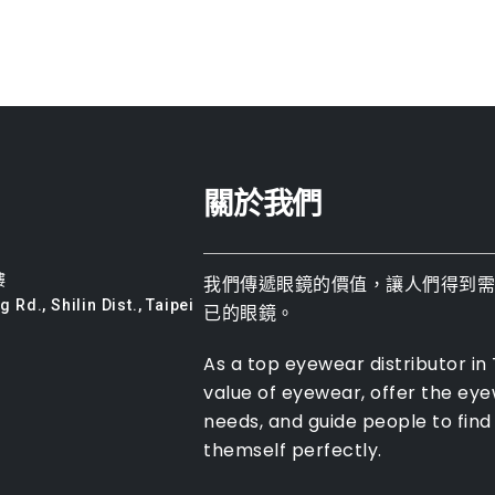
關於我們
樓
我們傳遞眼鏡的價值，讓人們得到
 Rd., Shilin Dist., Taipei
已的眼鏡。
As a top eyewear distributor in
value of eyewear, offer the ey
needs, and guide people to find 
themself perfectly.