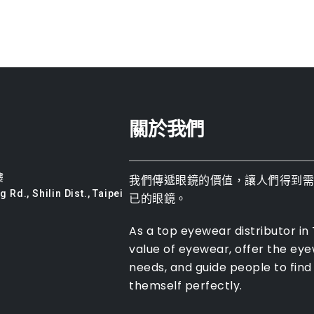
關於我們
樓
我們傳遞眼鏡的價值，讓人們得到
 Rd., Shilin Dist., Taipei
已的眼鏡。
As a top eyewear distributor in
value of eyewear, offer the ey
needs, and guide people to find 
themself perfectly.