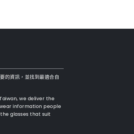
需要的資訊，並找到最適合自
 Taiwan, we deliver the
ewear information people
the glasses that suit