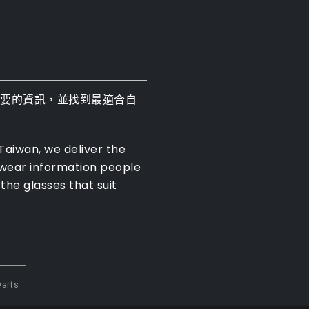
需要的資訊，並找到最適合自
 Taiwan, we deliver the
ewear information people
the glasses that suit
arts