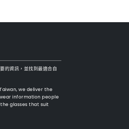
需要的資訊，並找到最適合自
 Taiwan, we deliver the
ewear information people
the glasses that suit