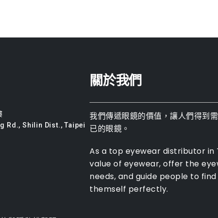
關於我們
樓
我們傳遞眼鏡的價值，讓人們得到
 Rd., Shilin Dist., Taipei
已的眼鏡。
As a top eyewear distributor in
value of eyewear, offer the ey
needs, and guide people to find 
themself perfectly.