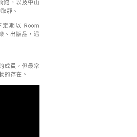
美術館，以及中山
中取靜。
期以 Room
音樂、出版品，遇
會」的成員，但最常
祥物的存在。