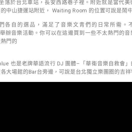
 Room 坐落於台北車站，長安西路巷子裡。附近就是當代
中山捷運站附近， Waiting Room 的位置可說是鬧
們各自的選品，滿足了音樂文青們的日常所需。不定
 的名義舉辦音樂活動。你可以在這邊買到一些不太熱門的
太熱門的
blue 也是老牌華語流行 DJ 團體–「華衛音樂自救
各大場館的Bar台旁邊，可說是台北獨立樂團圈的吉