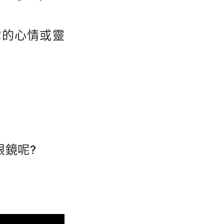
你的心情或靈
眼鏡呢?