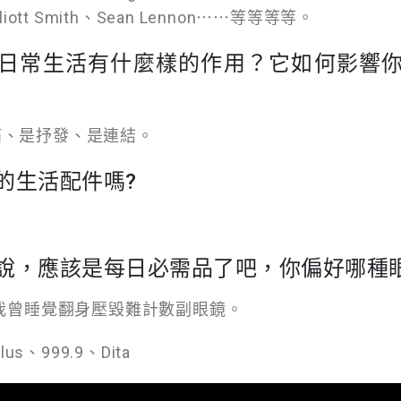
、Elliott Smith、Sean Lennon⋯⋯等等等等。
日常生活有什麼樣的作用？它如何影響
痛、是抒發、是連結。
的生活配件嗎?
說，應該是每日必需品了吧，你偏好哪種
 我曾睡覺翻身壓毀難計數副眼鏡。
lus、999.9、Dita