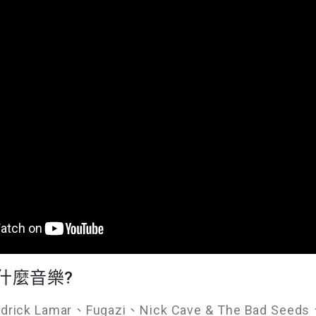
什麼音樂?
ndrick Lamar、Fugazi、Nick Cave & The Bad Seeds