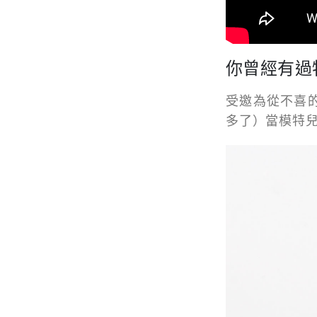
你曾經有過
受邀為從不喜的Joh
多了）當模特