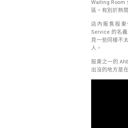
Waiting
區。有別於熱鬧的
店內販售股東
Service
見一些同樣不
人。
股東之一的 Ah
出沒的地方是在