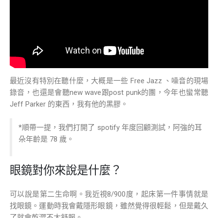
最近沒有特別在聽什麼，大概是一些 Free Jazz 、噪音的現場
錄音，也還是會聽new wave跟post punk的團，今年也蠻常聽
Jeff Parker 的東西，我有他的黑膠。
*順帶一提，我們打開了 spotify 年度回顧測試，阿強的耳
朵年齡是 78 歲。
眼鏡對你來說是什麼？
可以說是第二生命啊。我近視8/900度，起床第一件事情就是
找眼鏡。運動時我會戴隱形眼鏡，雖然覺得很輕鬆，但是戴久
了就會乾澀不太舒服。