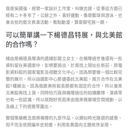
我是吳國強，經營一家設計工作室，叫做志謀，從事這方面已
經有二十多年了，公餘之外，喜好運動，像是籃球與游泳，也
會去些的藝文表演活動，看點動漫，算是御宅族一類。
可以簡單講一下楊德昌特展，與北美館
的合作嗎？
緣由是楊德昌導演的遺孀彭鎧立女士，在楊導過世後還有一批
資料留在美國家中，彭想要捐出，於是找上現址在新莊、原電
影資料館的國家電影及視聽文化中心。因為想要做一個比較完
整的展示，所以由國影中心那邊委託北美館，兩方合作在北美
館1樓展出。因為我跟美術館長期都有固定的合作，所以後來
北美館再找上我，同時恰巧我與楊導過往的拍攝團隊、演員等
也有一些認識，所以就剛好兜起來由我來做展場空間規劃，以
及線上下的視覺等露出。
整個策展概念是將楊導的九部作品，以類似時光隧道的感覺、
但不完全依照編年史前進，利用各異面向主題依序呈現。