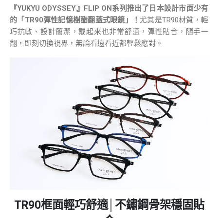
『YUKYU ODYSSEY』FLIP ON系列推出了日本設計市面少有
的「TR90彈性記憶樹酯翻蓋式眼鏡」！
尤其是TR90材質，輕
巧抗敏、設計簡潔，戴起來也非常舒適，彈性貼合，隨手一
翻，即刻切換視界，無論看遠看近都輕鬆應對。
TR90框面輕巧舒適│不鏽鋼骨架穩固貼