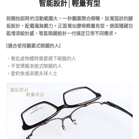
智能設計│輕量有型
前圈抬起時的活動範圍大，一秒翻蓋開合順暢，加寬弧狀的腳
板設計，配戴毫無壓力。正面看似膠框輕量有型，側面隱藏功
能增添設計感，智能眼鏡設計一付搞定日常不同需求。
[
適合使用翻蓋式眼鏡的人]
・看近處物體時需要摘下眼鏡的人
・不習慣戴漸進式眼鏡的人
・愛釣魚或高爾夫球人士