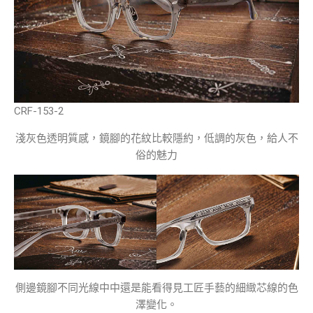
CRF-153-2
淺灰色透明質感，鏡腳的花紋比較隱約，低調的灰色，給人不
俗的魅力
側邊鏡腳不同光線中中還是能看得見工匠手藝的細緻芯線的色
澤變化。