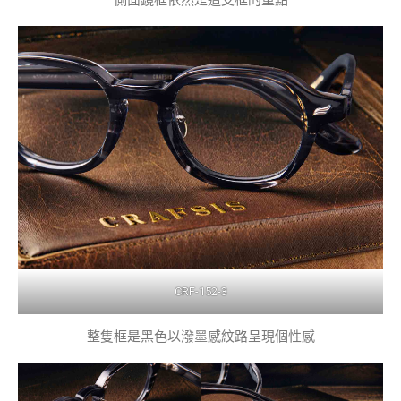
CRF-152-3
整隻框是黑色以潑墨感紋路呈現個性感