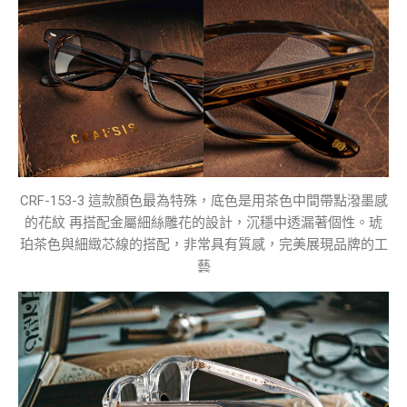
CRF-153-3 這款顏色最為特殊，底色是用茶色中間帶點潑墨感
的花紋 再搭配金屬細絲雕花的設計，沉穩中透漏著個性。琥
珀茶色與細緻芯線的搭配，非常具有質感，完美展現品牌的工
藝