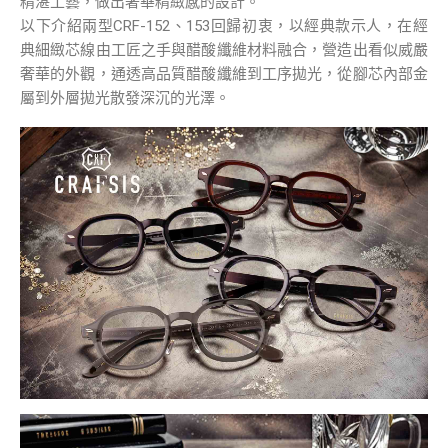
精湛工藝，做出奢華精緻感的設計。
以下介紹兩型CRF-152、153回歸初衷，以經典款示人，在經
典細緻芯線由工匠之手與醋酸纖維材料融合，營造出看似威嚴
奢華的外觀，通透高品質醋酸纖維到工序拋光，從腳芯內部金
屬到外層拋光散發深沉的光澤。