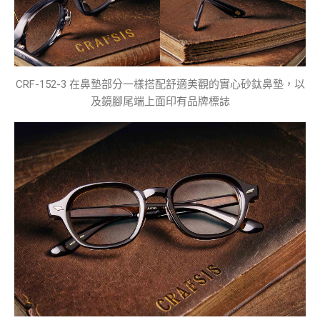
CRF-152-3 在鼻墊部分一樣搭配舒適美觀的實心砂鈦鼻墊，以
及鏡腳尾端上面印有品牌標誌