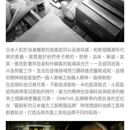
日本人對於自身職業的高度認同以及使命感，和那個職業所代
表的意義，是貫徹於他們骨子裡的，思想、品味、美感、氣
質、進而影響到自身對外顯露的氣場與光芒，一旦認同自我，
以及熱愛工作，並且在這塊領域努力鑽研進而獲取成就，這樣
的精神與態度我們一般人會稱之為職人精神，值得敬佩!
在這個科技日興月異、不斷追求創新、AI也能寫程式、火箭能
起飛再降落回原點的時代，復古的精神在這場科技與經濟的戰
爭之間顯得更難能可貴， CRAFSIS 品牌精準的將自身的定位
在〝最創新的日本復古工藝眼鏡品牌〞時常透過科技將工藝與
創意結合，打造出與市面上其他品牌不同的區隔。