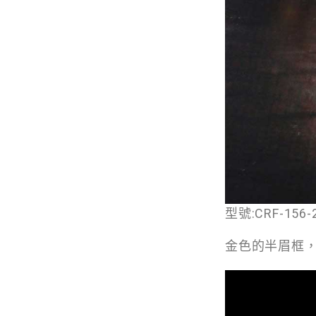
型號:CRF-156-
金色的半眉框