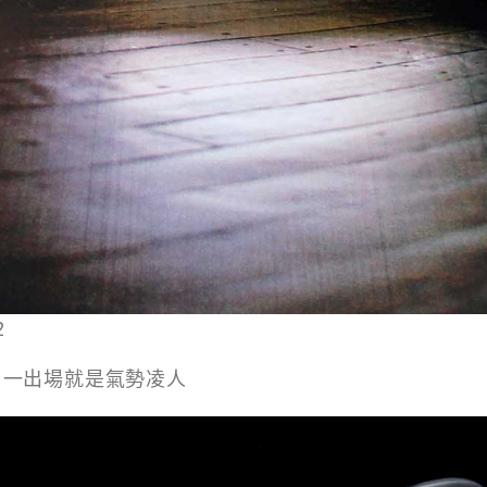
2
，一出場就是氣勢凌人