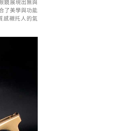
款眼鏡展現出無與
合了美學與功能
質感襯托人的氣