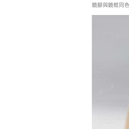
鏡腳與鏡框同