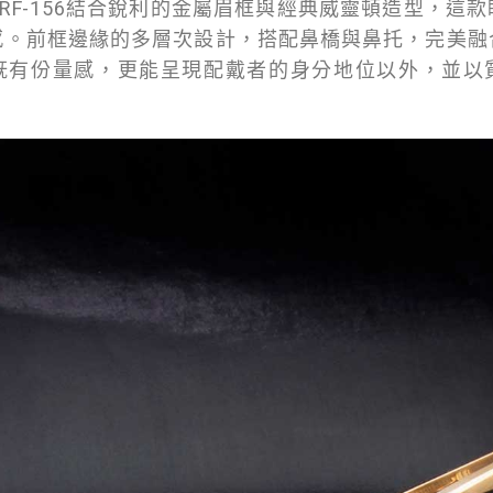
RF-156結合銳利的金屬眉框與經典威靈頓造型，這
感。前框邊緣的多層次設計，搭配鼻橋與鼻托，完美融
既有份量感，更能呈現配戴者的身分地位以外，並以