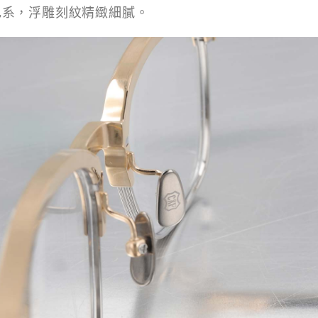
色系，浮雕刻紋精緻細膩。