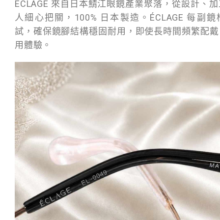
ÉCLAGE 來自日本鯖江眼鏡產業聚落，從設計、
人細心把關，100% 日本製造。ÉCLAGE 每副鏡框
試，確保鏡腳結構穩固耐用，即使長時間頻繁配戴
用體驗。