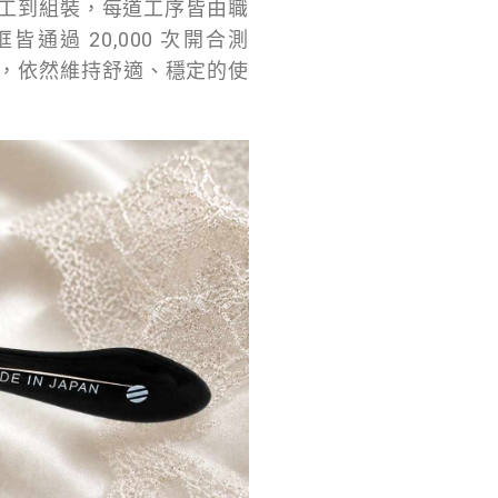
加工到組裝，每道工序皆由職
皆通過 20,000 次開合測
，依然維持舒適、穩定的使