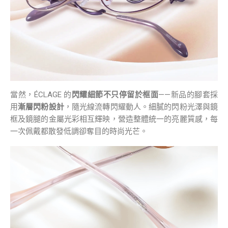
當然，ÉCLAGE 的
閃耀細節不只停留於框面
——新品的腳套採
用
漸層閃粉設計
，隨光線流轉閃耀動人。細膩的閃粉光澤與鏡
框及鏡腿的金屬光彩相互輝映，營造整體統一的亮麗質感，每
一次佩戴都散發低調卻奪目的時尚光芒。