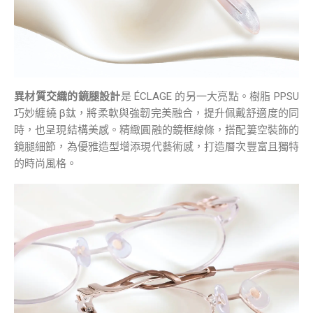
異材質交織的鏡腿設計
是 ÉCLAGE 的另一大亮點。樹脂 PPSU
巧妙纏繞 β鈦，將柔軟與強韌完美融合，提升佩戴舒適度的同
時，也呈現結構美感。精緻圓融的鏡框線條，搭配簍空裝飾的
鏡腿細節，為優雅造型增添現代藝術感，打造層次豐富且獨特
的時尚風格。