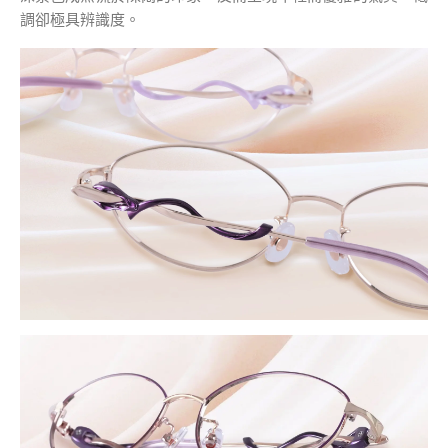
調卻極具辨識度。