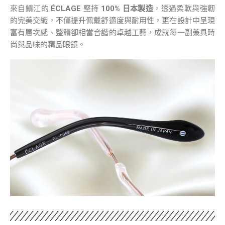
來自鯖江的
ÉCLAGE
堅持
100% 日本製造
，透過柔軟與強韌
的完美交織，不僅提升佩戴舒適度與耐用性，更在設計中呈現
富有層次感、整體卻相當合諧的卓越工藝，成就每一副兼具時
尚與品味的精品眼鏡。