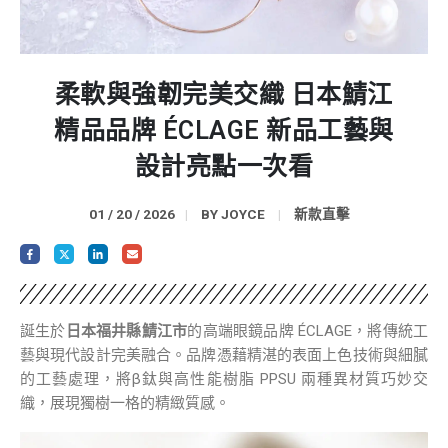
柔軟與強韌完美交織 日本鯖江
精品品牌 ÉCLAGE 新品工藝與
設計亮點一次看
01 / 20 / 2026
BY
JOYCE
新款直擊
誕生於
日本福井縣鯖江市
的高端眼鏡品牌 ÉCLAGE，將傳統工
藝與現代設計完美融合。品牌憑藉精湛的表面上色技術與細膩
的工藝處理，將β鈦與高性能樹脂 PPSU 兩種異材質巧妙交
織，展現獨樹一格的精緻質感。