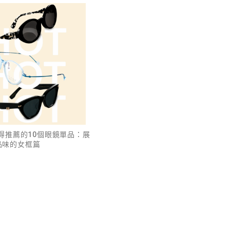
值得推薦的10個眼鏡單品：展
品味的女框篇