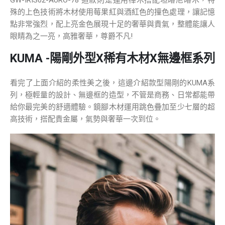
殊的上色技術將木材使用莓果紅與酒紅色的撞色處理，讓記憶
點非常強烈，配上亮金色展現十足的奢華與貴氣，整體能讓人
眼睛為之一亮，高雅奢華，尊爵不凡!
KUMA -陽剛外型X稀有木材X無邊框系列
看完了上面介紹的柔性美之後，這邊介紹款型陽剛的KUMA系
列，極輕量的設計、無邊框的造型，不管是商務、日常都能帶
給你最完美的舒適體驗。鏡腳木材運用跳色疊加至少七層的超
高技術，搭配貴金屬，氣勢與奢華一次到位。