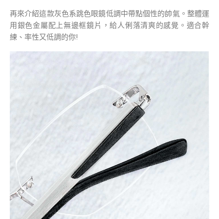
再來介紹這款灰色系跳色眼鏡低調中帶點個性的帥氣。整體運
用銀色金屬配上無邊框鏡片，給人俐落清爽的感覺。適合幹
練、率性又低調的你!