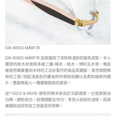
GW-IRIS02-MARP78
GW-IRIS02-MARP78 這款運用了深棕與淺粉的跳色搭配，令人
驚訝的是木材使用多達三種-樺木、桃木、博利瓦木等，像這
樣使用層層疊加木材的工法去製作的高品質鏡腳，是世間極稀
有的工藝! 搭配淺金色的鍍金的中樑和鉸鍊以及柔和線條的鏡
片，整副框給人一種優雅脫俗的感受。
註* GOLD & WOOD 使用的樺木來自於北歐國家，也就是歐洲
白樺，顏色粉白，紋理細膩且均勻，常見火焰狀的波紋，因其
美觀和良好的加工性能受到青睞。