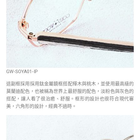
GW-SOYA01-IP
這副框採用採用鈦金屬鏡框搭配樺木與桃木，並使用最高級的
莫蘭迪配色，也被稱為世界上最舒服的配色，淡粉色與灰色的
搭配，讓人看了很治癒、舒服。框形的設計也很符合現代審
美，六角形的設計，經典不過時。