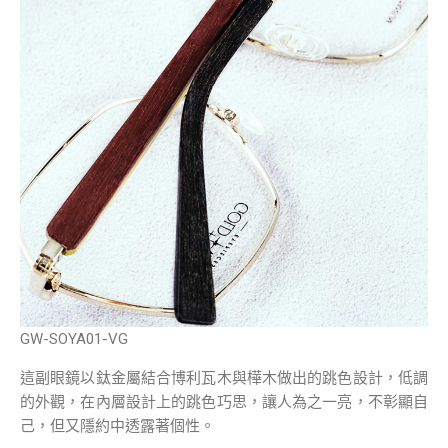
GW-SOYA01-VG
這副眼鏡以鈦金屬結合博利瓦木與樺木做出的跳色設計，低調
的外觀，在內層設計上的跳色巧思，讓人為之一亮，不彰顯自
己，但又隱約中透露著個性。