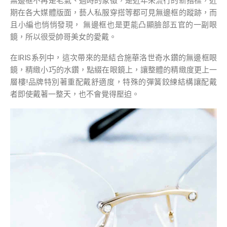
無邊框不再是老氣、過時的象徵，是近年來流行的新指標，近
期在各大媒體版面，藝人私服穿搭等都可見無邊框的蹤跡，而
且小編也悄悄發現， 無邊框也是更能凸顯臉部五官的一副眼
鏡，所以很受帥哥美女的愛戴。
在IRIS系列中，這次帶來的是結合施華洛世奇水鑽的無邊框眼
鏡，精緻小巧的水鑽，點綴在眼鏡上，讓整體的精緻度更上一
層樓!品牌特別著重配戴舒適度，特殊的彈簧鉸練結構讓配戴
者即使戴著一整天，也不會覺得壓迫。