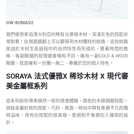
GW-KUMA02
我們使用來自澳大利亞的稀有尖葉桉木材，深淺灰色的搭配非
常耐看！在側面鏡腳上可以觀察到木材獨特的紋路，這些紋路
是由於木材生長過程中的自然特性而形成的。隨著時間的推
移，每副眼鏡的紋理都會略有不同。擁有一副GOLD & WOOD
眼鏡，就是擁有一份獨一無二、專屬於您的個人特色。
SORAYA 法式優雅X 稀珍木材 X 現代審
美金屬框系列
這系列給你帶來煥然一新的視覺體驗，跳色的木頭鏡腳搭配，
與鈦金屬前框的搭配。巧妙、輕盈、時尚中帶有尊爵不凡的獨
特品味，用色也搭配的很高級，是絕對不會跟別人撞款的設
計。