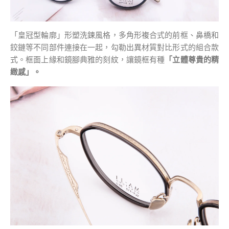
「皇冠型輪廓」形塑洗鍊風格，多角形複合式的前框、鼻橋和
鉸鏈等不同部件連接在一起，勾勒出異材質對比形式的組合款
式。框面上緣和鏡腳典雅的刻紋，讓鏡框有種
「立體尊貴的精
緻感」。