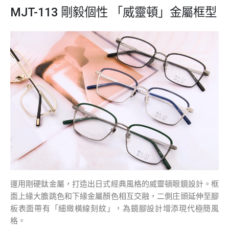
MJT-113 剛毅個性 「威靈頓」金屬框型
運用剛硬鈦金屬，打造出日式經典風格的威靈頓眼鏡設計。框
面上緣大膽跳色和下緣金屬顏色相互交融，二側庄頭延伸至腳
板表面帶有「細緻橫線刻紋」，為鏡腳設計增添現代極簡風
格。