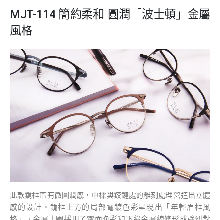
MJT-114 簡約柔和 圓潤「波士頓」金屬
風格
此款鏡框帶有微圓潤感，中樑與鉸鏈處的雕刻處理營造出立體
感的設計。鏡框上方的局部電鍍色彩呈現出「年輕眉框風
格」。金屬上圈採用了霧面色彩和下緣金屬線條形成強烈對