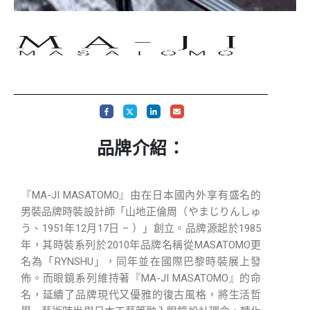
品牌介紹：
『MA-JI MASATOMO』由在日本國內外享有盛名的
男裝品牌時裝設計師「山地正倫周（やまじりんしゅ
う、1951年12月17日 – ）」創立。品牌源起於1985
年，其時裝系列於2010年品牌名稱從MASATOMO更
名為「RYNSHU」，同年並在國際巴黎時裝展上發
佈。而眼鏡系列維持著『MA-JI MASATOMO』的命
名，延續了品牌現代又優雅的復古風格，將生活哲