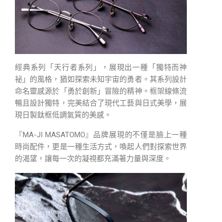
經典系列「天行者系列」，展現出一種「獨特而神
祕」的風格，猶如探索未知宇宙的勇者。其系列設計
命名靈感源於「勇於創新」冒險的精神。框架線條流
暢且設計獨特，完美結合了現代工藝與日式美學，展
現日製鈦框低調氣質的美感。
『MA-JI MASATOMO』品牌展現的不僅是臉上一種
時尚配件，更是一種生活方式，喚起人們對探索世界
的渴望，讓每一次的凝視都充滿著力量與深度。