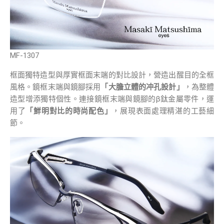
MF-1307
框面獨特造型與厚實框面末端的對比設計，營造出醒目的全框
風格。鏡框末端與鏡腳採用
「大膽立體的冲孔設計」
，為整體
造型增添獨特個性。連接鏡框末端與鏡腳的β鈦金屬零件，運
用了
「鮮明對比的時尚配色」
，展現表面處理精湛的工藝細
節。