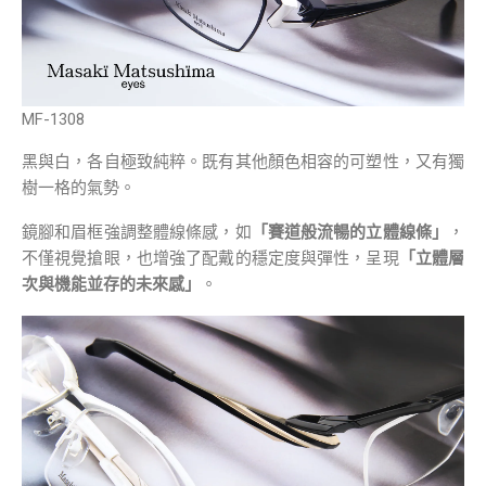
MF-1308
黑與白，各自極致純粹。既有其他顏色相容的可塑性，又有獨
樹一格的氣勢。
鏡腳和眉框強調整體線條感，如
「賽道般流暢的立體線條」
，
不僅視覺搶眼，也增強了配戴的穩定度與彈性，呈現
「立體層
次與機能並存的未來感」
。