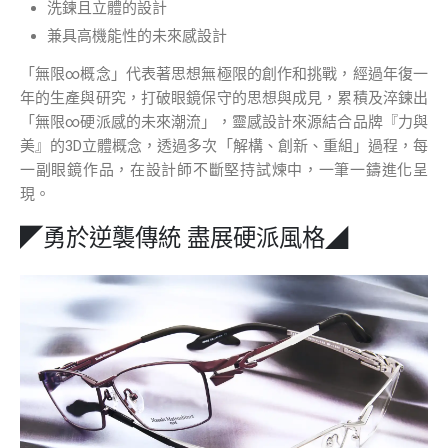
洗鍊且立體的設計
兼具高機能性的未來感設計
「無限∞概念」代表著思想無極限的創作和挑戰，經過年復一
年的生產與研究，打破眼鏡保守的思想與成見，累積及淬鍊出
「無限∞硬派感的未來潮流」，靈感設計來源結合品牌『力與
美』的3D立體概念，透過多次「解構、創新、重組」過程，每
一副眼鏡作品，在設計師不斷堅持試煉中，一筆一鑄進化呈
現。
◤勇於逆襲傳統 盡展硬派風格◢