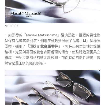
MF-1306
一如熟悉的「Masaki Matsushima」經典鏡款，粗曠的男性造
型保有品牌高識別度，側邊庄頭巧妙展現了品牌
「M」
型標誌
圖案，採用了
「環狀 β 鈦金屬零件」
，打造出具柔韌性的鉸鏈
結構。光面與霧面或雙色表面處理的組合，使整體造型更具立
體感。搭配冷冽風格的鈦金屬鏡腳，前衛時尚的剛性線條，依
然會是最王道的經典選項。