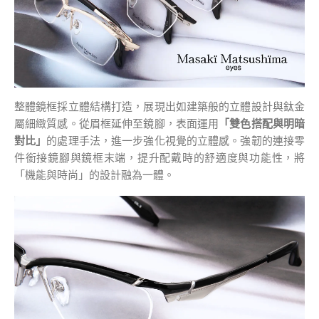
整體鏡框採立體結構打造，展現出如建築般的立體設計與鈦金
屬細緻質感。從眉框延伸至鏡腳，表面運用
「雙色搭配與明暗
對比」
的處理手法，進一步強化視覺的立體感。強韌的連接零
件銜接鏡腳與鏡框末端，提升配戴時的舒適度與功能性，將
「機能與時尚」的設計融為一體。