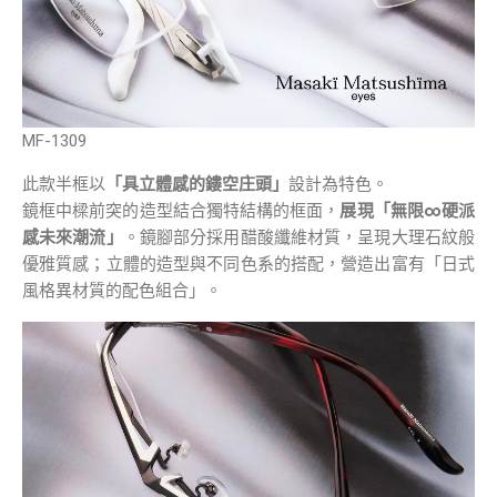
MF-1309
此款半框以
「具立體感的鏤空庄頭」
設計為特色。
鏡框中樑前突的造型結合獨特結構的框面，
展現「無限∞硬派
感未來潮流」
。鏡腳部分採用醋酸纖維材質，呈現大理石紋般
優雅質感；立體的造型與不同色系的搭配，營造出富有「日式
風格異材質的配色組合」。