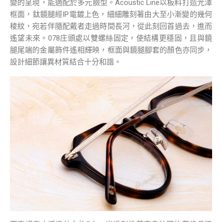
變的呈現，能適配於多元臉型。Acoustic Line以板料打造光澤
框面，鈦鏡腿經IP電鍍上色，細細雕刻著由大至小漸變的幾何
稜紋，宛若伴隨配戴者走過時間長河，從此刻回首過去，進而
遙望未來。078庄頭處以雙螺絲固定，使結構更穩固，且與鏡
腿尾端的金屬飾件遙相輝映，框面與鏡腿腳套的顏色亦同步，
設計細節讓異材質結合十分和諧。