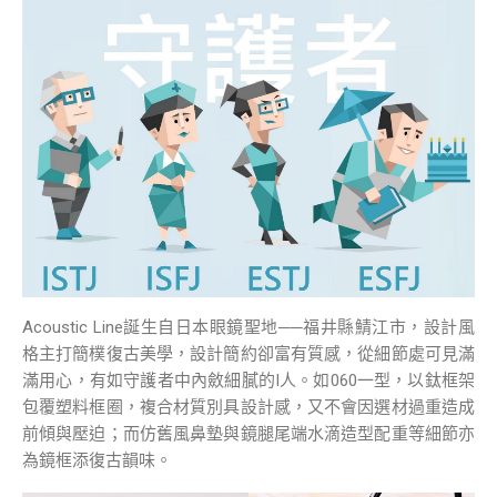
Acoustic Line誕生自日本眼鏡聖地──福井縣鯖江市，設計風
格主打簡樸復古美學，設計簡約卻富有質感，從細節處可見滿
滿用心，有如守護者中內斂細膩的I人。如060一型，以鈦框架
包覆塑料框圈，複合材質別具設計感，又不會因選材過重造成
前傾與壓迫；而仿舊風鼻墊與鏡腿尾端水滴造型配重等細節亦
為鏡框添復古韻味。