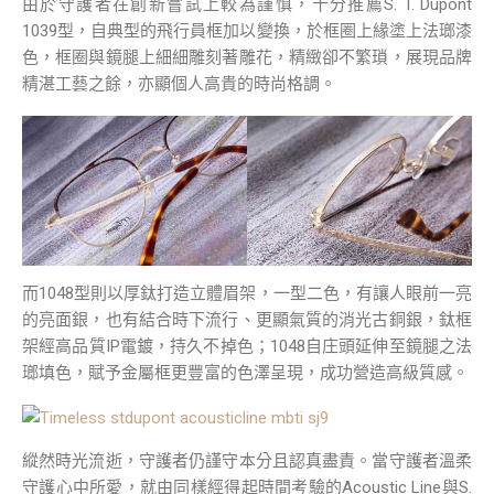
由於守護者在創新嘗試上較為謹慎，十分推薦S. T. Dupont
1039型，自典型的飛行員框加以變換，於框圈上緣塗上法瑯漆
色，框圈與鏡腿上細細雕刻著雕花，精緻卻不繁瑣，展現品牌
精湛工藝之餘，亦顯個人高貴的時尚格調。
而1048型則以厚鈦打造立體眉架，一型二色，有讓人眼前一亮
的亮面銀，也有結合時下流行、更顯氣質的消光古銅銀，鈦框
架經高品質IP電鍍，持久不掉色；1048自庄頭延伸至鏡腿之法
瑯填色，賦予金屬框更豐富的色澤呈現，成功營造高級質感。
縱然時光流逝，守護者仍謹守本分且認真盡責。當守護者溫柔
守護心中所愛，就由同樣經得起時間考驗的Acoustic Line與S.