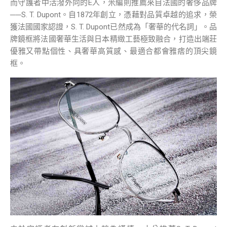
而守護者中活潑外向的E人，米編則推薦來自法國的奢侈品牌
──S. T. Dupont。自1872年創立，憑藉對品質卓越的追求，榮
獲法國國家認證，S. T. Dupont已然成為「奢華的代名詞」。品
牌鏡框將法國奢華生活與日本精緻工藝極致融合，打造出端莊
優雅又帶點個性、具奢華高質感、最適合都會雅痞的頂尖鏡
框。