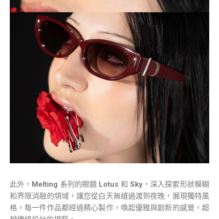
此外，
Melting
系列的眼鏡
Lotus
和
Sky
，深入探索形狀模糊
和界限消融的領域，讓您從白天無縫過渡到夜晚，展現獨特風
格。每一件作品都經過精心製作，喚起優雅與創新的感覺，超