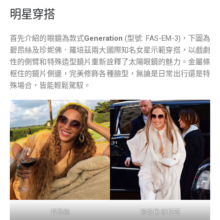
明星穿搭
首先介紹的眼鏡為款式
Generation
(型號: FAS-EM-3)，下圖為
碧昂絲及珍妮佛．羅培茲兩大國際知名女星示範穿搭，以戲劇
性的側臂和特殊造型鏡片重新詮釋了太陽眼鏡的魅力。金屬條
框住的鏡片側邊，完美修飾各種臉型，無論是日常出行還是特
殊場合，皆能輕鬆駕馭。
碧昂絲
珍妮佛·羅培茲