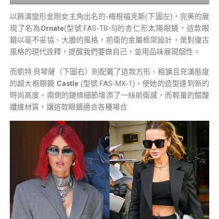
以飾演變形金剛女主角出名的-梅根福克斯(下圖左)，完美的展
現了名為
Ornate
(型號:FAS-TB-5)的杏仁形太陽眼鏡，這款眼
鏡以毫不妥協、大膽的風格，前衛的金屬框架設計，是對復古
風格的現代詮釋，提醒我們要做自己，並用品味展現個性。
而凱特·貝琴薩（下圖右）則配戴了這款方形、粗獷且充滿態度
的超大框眼鏡
Castle
(型號:FAS-MX-1)，使她的造型達到新的
時尚高度。兩側的鏈條細節增添了一絲前衛感，而輕量的醋酸
纖維材質，讓這款眼鏡適合各種場合