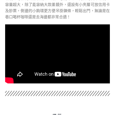
容量超大，除了能容納大款墨鏡外，還設有小夾層可放信用卡
及鈔票，側邊的小鉤環更方便吊掛鍊條，輕鬆出門，無論是在
巷口喝杯咖啡還是去海邊都非常合適！