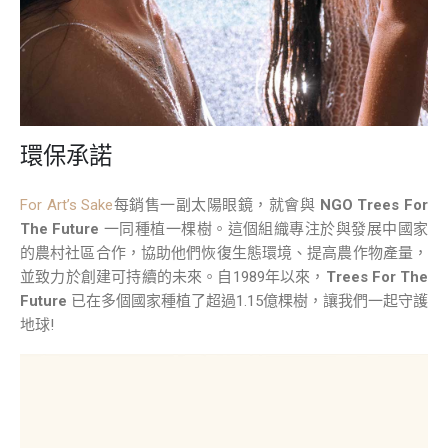
環保承諾
For Art’s Sake
每銷售一副太陽眼鏡，就會與
NGO Trees For
The Future
一同種植一棵樹。這個組織專注於與發展中國家
的農村社區合作，協助他們恢復生態環境、提高農作物產量，
並致力於創建可持續的未來。自1989年以來，
Trees For The
Future
已在多個國家種植了超過1.15億棵樹，讓我們一起守護
地球!