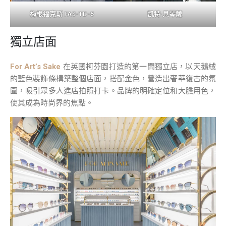
梅根福克斯 FAS-TB-5
凱特·貝琴薩
獨立店面
For Art’s Sake
在英國柯芬園打造的第一間獨立店，以天鵝絨
的藍色裝飾條構築整個店面，搭配金色，營造出奢華復古的氛
圍，吸引眾多人進店拍照打卡。品牌的明確定位和大膽用色，
使其成為時尚界的焦點。