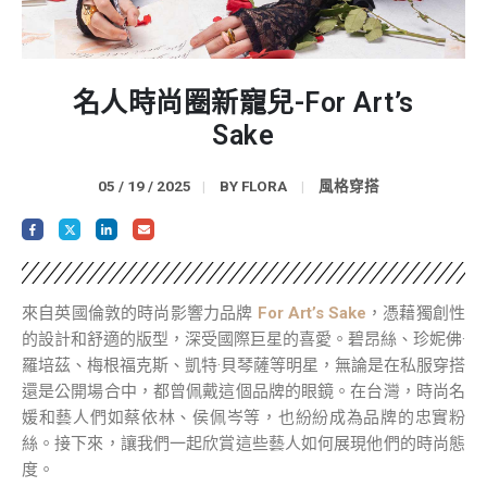
名人時尚圈新寵兒-For Art’s
Sake
05 / 19 / 2025
BY
FLORA
風格穿搭
來自英國倫敦的時尚影響力品牌
For Art’s Sake
，憑藉獨創性
的設計和舒適的版型，深受國際巨星的喜愛。碧昂絲、珍妮佛·
羅培茲、梅根福克斯、凱特·貝琴薩等明星，無論是在私服穿搭
還是公開場合中，都曾佩戴這個品牌的眼鏡。在台灣，時尚名
媛和藝人們如蔡依林、侯佩岑等，也紛紛成為品牌的忠實粉
絲。接下來，讓我們一起欣賞這些藝人如何展現他們的時尚態
度。