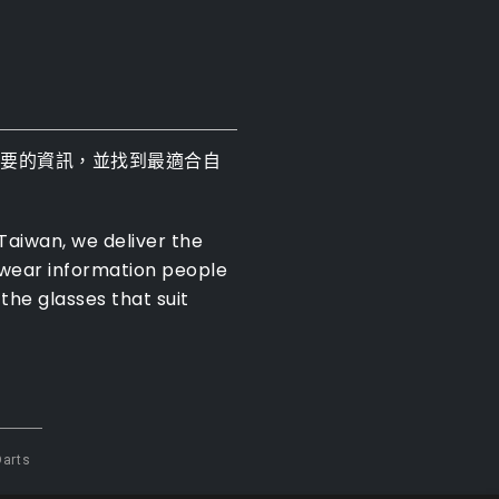
需要的資訊，並找到最適合自
 Taiwan, we deliver the
ewear information people
the glasses that suit
arts