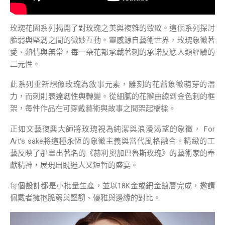
玫瑰花園系列揭開了對玫瑰之美與複雜的致敬。這個系列探討
脆弱與堅韌之間的微妙互動。靈感源自藝術世界，玫瑰象徵著
愛、熱情與無常，每一朵花都承載著刺的承諾反應人類經驗的
二元性。
此系列重新想像玫瑰為敘事元素，雕刻的花蕾象徵萌芽的潛
力，而刺則表達韌性與轉變。從細膩的花瓣曲線到金色刺的框
架，每件作品在可穿戴藝術與故事之間架起橋樑。
正如文藝復興大師將玫瑰視為純潔與浪漫渴望的象徵， For
Art’s sake將這種永恆的象徵主義與當代風格融合。精緻的工
藝反映了那畫出著名的《赫利奧加巴魯斯玫瑰》的藝術家的奉
獻精神，展現出既迷人又短暫的盛宴。
每個設計都是小批量生產，並以18K金或鈀金鍍層完成，邀請
佩戴者擁抱脆弱與堅韌、優雅與邊緣的對比。