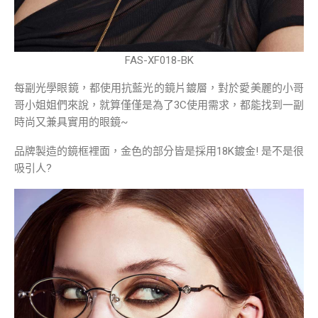
FAS-XF018-BK
每副光學眼鏡，都使用抗藍光的鏡片鍍層，對於愛美麗的小哥
哥小姐姐們來說，就算僅僅是為了3C使用需求，都能找到一副
時尚又兼具實用的眼鏡~
品牌製造的鏡框裡面，金色的部分皆是採用18K鍍金! 是不是很
吸引人?