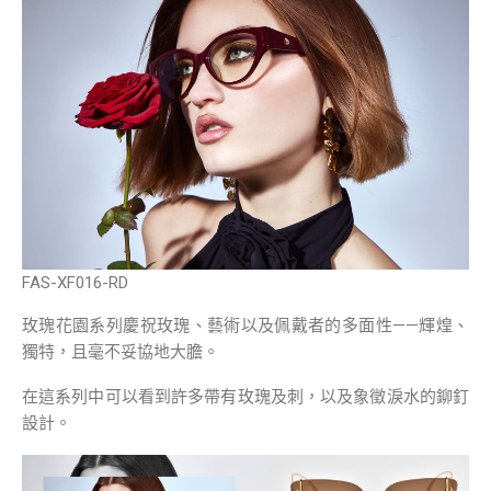
FAS-XF016-RD
玫瑰花園系列慶祝玫瑰、藝術以及佩戴者的多面性——輝煌、
獨特，且毫不妥協地大膽。
在這系列中可以看到許多帶有玫瑰及刺，以及象徵淚水的鉚釘
設計。